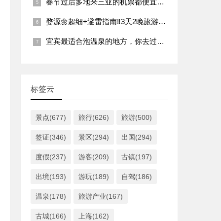
春节过后多地来三亚的机票都便宜啦！
婺源🌼超细+避雷指南‼️3天2晚旅游攻略（景点
宜宾最适合泡温泉的地方，你去过几个？
标签云
景点(677)
旅行(626)
旅游(500)
签证(346)
景区(294)
出国(294)
度假(237)
游客(209)
古镇(197)
出境(193)
游玩(189)
自驾(186)
温泉(178)
旅游产业(167)
古城(166)
上海(162)