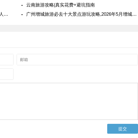
云南旅游攻略|真实花费+避坑指南
做一次旅游攻略要花 3 天?现在 10 秒就能搞定,懒人必看
广州增城旅游必去十大景点游玩攻略,2026年5月增城旅游全攻略出炉,吃住行玩一篇搞定,建议收藏 推荐收藏游玩