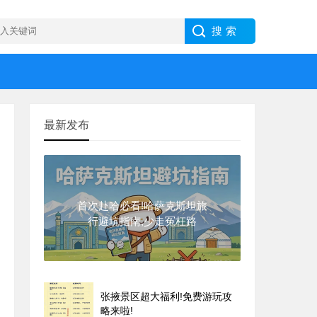
最新发布
首次赴哈必看!哈萨克斯坦旅
行避坑指南,少走冤枉路
张掖景区超大福利!免费游玩攻
略来啦!