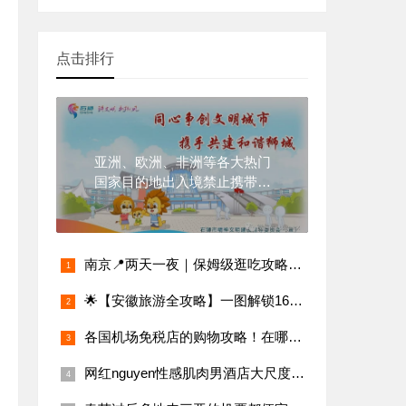
点击排行
亚洲、欧洲、非洲等各大热门
国家目的地出入境禁止携带物
品、现金明细
南京📍两天一夜｜保姆级逛吃攻略，超详细
🌟【安徽旅游全攻略】一图解锁16城必玩景点
各国机场免税店的购物攻略！在哪个机场买东西最划算？
网红nguyen性感肌肉男酒店大尺度写真,无法阻挡的男性荷尔蒙