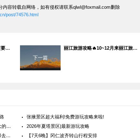
内容转载自网络，如有侵权请联系qlwl@foxmail.com删除
cn/post/74576.html
10-11月计划去山西的姐妹一定要看！！！
丽江旅游攻略🔥10~12月来丽江旅游必看✅
下一篇
路
张掖景区超大福利!免费游玩攻略来啦!
旅行时看到美食攻略说某条街是本地人从小吃到大的,怎么验证真假?
2026年夏塔景区|最新游玩攻略
云南旅游攻略 | 错过等一年!5–6 月云南旅游最值得去的 10 个地方,全是当季限定!
【7天6晚】冈仁波齐转山行程安排