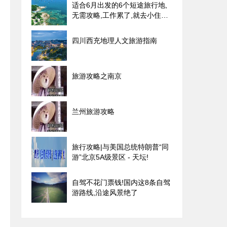
适合6月出发的6个短途旅行地,
无需攻略,工作累了,就去小住两
三天!
四川西充地理人文旅游指南
旅游攻略之南京
兰州旅游攻略
旅行攻略|与美国总统特朗普“同
游”北京5A级景区 - 天坛!
自驾不花门票钱!国内这8条自驾
游路线,沿途风景绝了