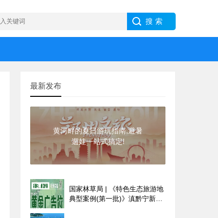
最新发布
黄河畔的夏日游玩指南,避暑
遛娃一站式搞定!
国家林草局 | 《特色生态旅游地
典型案例(第一批)》滇黔宁新、
秦岭国家植物园(四)附下载