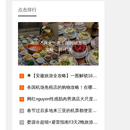
点击排行
南京📍两天一夜｜保姆级逛吃
攻略，超详细
🌟【安徽旅游全攻略】一图解锁16城必玩景点
各国机场免税店的购物攻略！在哪个机场买东西最划算？
网红nguyen性感肌肉男酒店大尺度写真,无法阻挡的男性荷尔蒙
春节过后多地来三亚的机票都便宜啦！
婺源🌼超细+避雷指南‼️3天2晚旅游攻略（景点