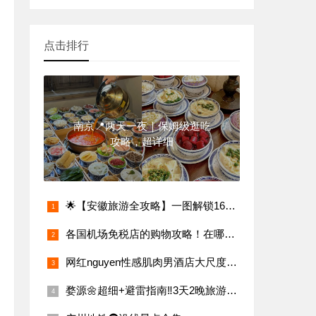
点击排行
南京📍两天一夜｜保姆级逛吃
攻略，超详细
🌟【安徽旅游全攻略】一图解锁16城必玩景点
各国机场免税店的购物攻略！在哪个机场买东西最划算？
网红nguyen性感肌肉男酒店大尺度写真,无法阻挡的男性荷尔蒙
婺源🌼超细+避雷指南‼️3天2晚旅游攻略（景点