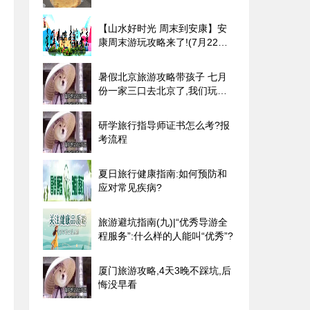
【山水好时光 周末到安康】安
康周末游玩攻略来了!(7月22
日-28日)
暑假北京旅游攻略带孩子 七月
份一家三口去北京了,我们玩了5
天,一共花了4000不到
研学旅行指导师证书怎么考?报
考流程
夏日旅行健康指南:如何预防和
应对常见疾病?
旅游避坑指南(九)|“优秀导游全
程服务”:什么样的人能叫“优秀”?
厦门旅游攻略,4天3晚不踩坑,后
悔没早看