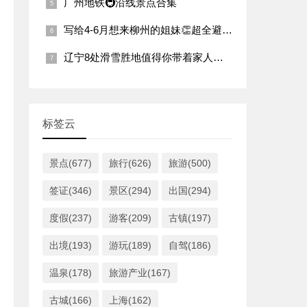
广州地铁🚇沿线景点合集
写给4-6月想来柳州的姐妹👏超全避雷攻略
辽宁8处滑雪胜地值得你带着家人去狂欢
标签云
景点(677)
旅行(626)
旅游(500)
签证(346)
景区(294)
出国(294)
度假(237)
游客(209)
古镇(197)
出境(193)
游玩(189)
自驾(186)
温泉(178)
旅游产业(167)
古城(166)
上海(162)