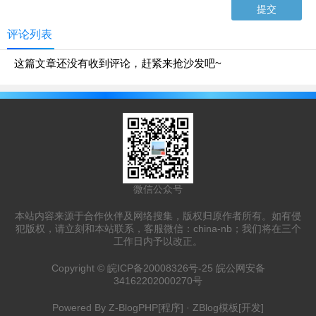
评论列表
这篇文章还没有收到评论，赶紧来抢沙发吧~
微信公众号
本站内容来源于合作伙伴及网络搜集，版权归原作者所有。如有侵
犯版权，请立刻和本站联系，客服微信：china-nb；我们将在三个
工作日内予以改正。
Copyright ©
皖ICP备20008326号-25
皖公网安备
34162202000270号
Powered By
Z-BlogPHP
[程序] ·
ZBlog模板
[开发]