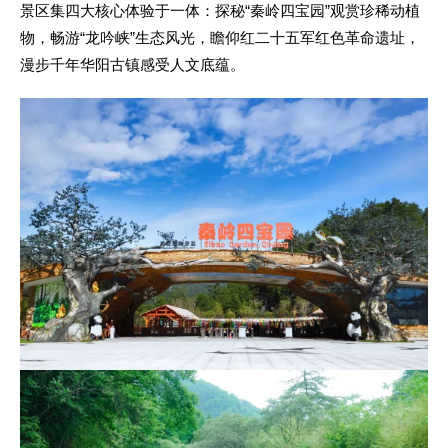
景区集四大核心体验于一体：探秘“秦岭四宝园”观赏珍稀动植
物，畅游“龙吟峡”生态风光，瞻仰红二十五军红色革命遗址，
漫步千年华阳古镇感受人文底蕴。