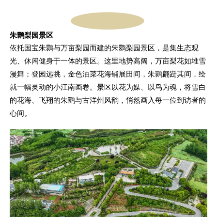
朱鹮梨园景区
依托国宝朱鹮与万亩梨园而建的朱鹮梨园景区，是集生态观
光、休闲健身于一体的景区。这里地势高阔，万亩梨花如堆雪
漫舞；登园远眺，金色油菜花海铺展田间，朱鹮翩跹其间，绘
就一幅灵动的小江南画卷。景区以花为媒、以鸟为魂，将雪白
的花海、飞翔的朱鹮与古洋州风韵，悄然画入每一位到访者的
心间。