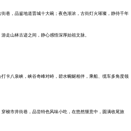
古街巷，品鉴地道晋城十大碗；夜色渐浓，古街灯火璀璨，静待千年
。游走山林古迹之间，静心感悟深厚始祖文脉。
心打卡八泉峡，峡谷奇峰对峙，碧水蜿蜒相伴，乘船、缆车多角度领
。穿梭市井街巷，品尝特色风味小吃，在悠然惬意中，圆满收尾旅