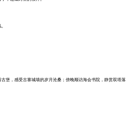
风。
峪古堡，感受古寨城墙的岁月沧桑；傍晚顺访海会书院，静赏双塔落