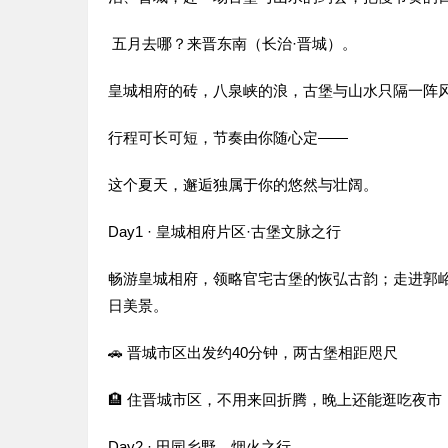
五月去哪？来晋东南（长治·晋城）。
皇城相府的砖，八泉峡的浪，古堡与山水只隔一阵
行程可长可短，节奏由你随心定——
这个夏天，邂逅独属于你的悠然与壮阔。
Day1 · 皇城相府片区·古堡文脉之行
畅游皇城相府，领略官宅古堡的恢弘古韵；走进郭
日美景。
🚗 晋城市区出发约40分钟，两古堡相距咫尺
🏨 住晋城市区，不用来回折腾，晚上还能逛吃夜市
Day2 · 田园乡野，烟火之行