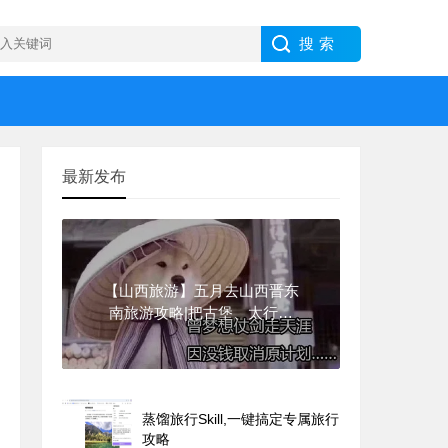
最新发布
【山西旅游】五月去山西晋东
南旅游攻略|把古堡、太行与
烟火,装进这趟慢时光旅程里!
蒸馏旅行Skill,一键搞定专属旅行
攻略