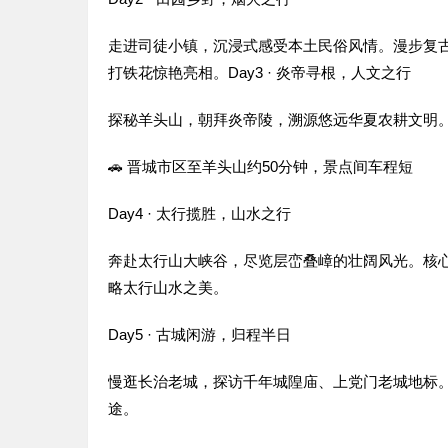
走进司徒小镇，沉浸式感受本土民俗风情。漫步复
打铁花惊艳亮相。
Day3 · 炎帝寻根，人文之行
探秘羊头山，朝拜炎帝陵，溯源悠远华夏农耕文明
🚗 晋城市区至羊头山约50分钟，景点间车程短
Day4 · 太行揽胜，山水之行
奔赴太行山大峡谷，尽览层峦叠嶂的壮阔风光。核
略太行山水之美。
Day5 · 古城闲游，归程半日
慢逛长治老城，探访千年城隍庙、上党门老城地标
途。