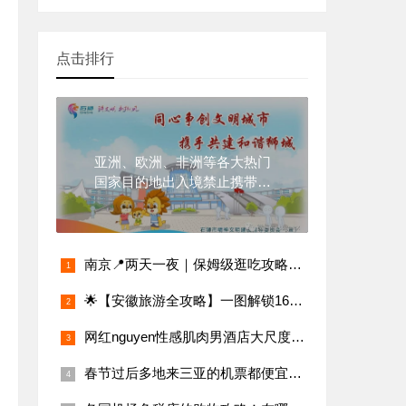
点击排行
亚洲、欧洲、非洲等各大热门
国家目的地出入境禁止携带物
品、现金明细
南京📍两天一夜｜保姆级逛吃攻略，超详细
🌟【安徽旅游全攻略】一图解锁16城必玩景点
网红nguyen性感肌肉男酒店大尺度写真,无法阻挡的男性荷尔蒙
春节过后多地来三亚的机票都便宜啦！