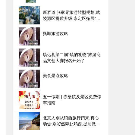
新赛道!张家界旅游转型规划,武
陵源区提质升级,永定区拓展“旅
游+”新经济.
抚顺旅游攻略
镇远县第二届“镇的礼物”旅游商
品文创大赛报名开始了
美食景点攻略
五一假期 | 赤壁镇及景区免费停
车指南
北京人刚从鸡西旅行归来,真心
劝告:别贸然奔赴鸡西,提前做好
再动身出发!