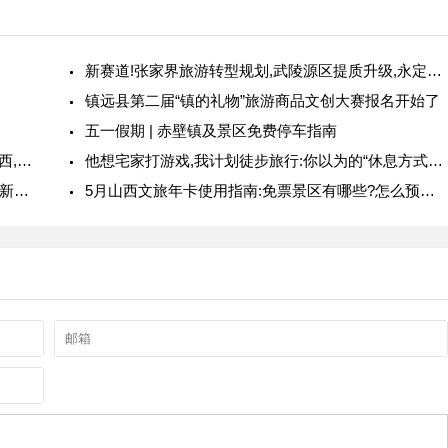
新赛道!张家界旅游转型规划,武陵源区提质升级,永定区拓展“旅游+”新经济.
镇远县第二届“镇的礼物”旅游商品文创大赛报名开始了
五一假期 | 赤壁镇及景区免费停车指南
北京人刚从鸡西旅行归来,真心劝告:别贸然奔赴鸡西,提前做好再动身出发!
他想宅家打游戏,我计划徒步旅行:你以为的“休息方式不同”,实则是潜意识在争夺“自我掌控权”
假期旅行照改造计划:看我如何一键P出“人机共生”新世界
5月山西文旅年卡使用指南:免票景区有哪些?怎么预约?一文看懂