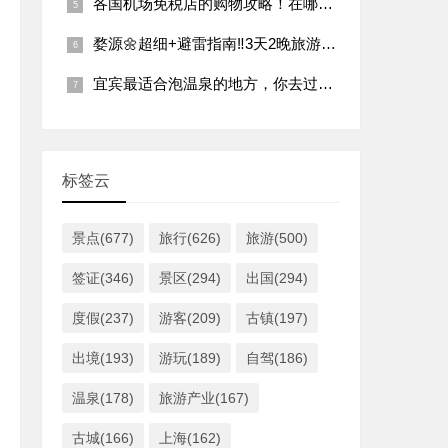
各国机场免税店的购物攻略！在哪个机场买东西最划算？
婺源🌼超细+避雷指南‼️3天2晚旅游攻略（景点
宜宾最适合泡温泉的地方，你去过几个？
标签云
景点(677)
旅行(626)
旅游(500)
签证(346)
景区(294)
出国(294)
度假(237)
游客(209)
古镇(197)
出境(193)
游玩(189)
自驾(186)
温泉(178)
旅游产业(167)
古城(166)
上海(162)