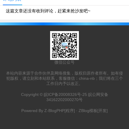
这篇文章还没有收到评论，赶紧来抢沙发吧~
微信公众号
本站内容来源于合作伙伴及网络搜集，版权归原作者所有。如有侵
犯版权，请立刻和本站联系，客服微信：china-nb；我们将在三个
工作日内予以改正。
Copyright ©
皖ICP备20008326号-25
皖公网安备
34162202000270号
Powered By
Z-BlogPHP
[程序] ·
ZBlog模板
[开发]