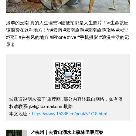
淡季的云南 真的人生理想\n随便拍都是人生照片！\n生命就应
该浪费在这种地方！\n
#云南
#云南旅游
#云南旅游攻略
#大理
#丽江
#在有风的地方
#iPhone
#live
#手机摄影
#浪漫生活的记
录者
转载请说明来源于"旅荐网",部分内容转载自网络，如有侵
权请联系qlwl@foxmail.com删除
本文地址：
https://www.15386.cn/post/57718.html
📍杭州｜去青山湖水上森林里喂鹿🦌