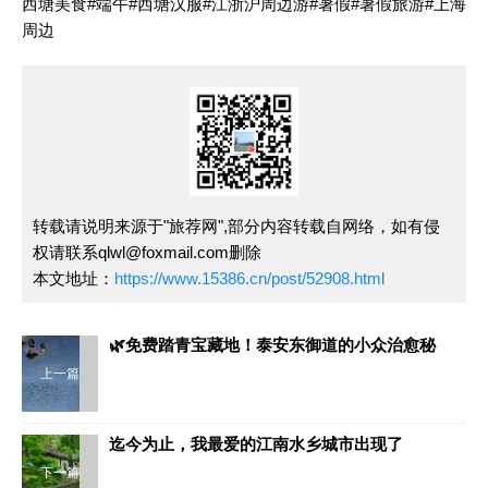
西塘美食
#端午
#西塘汉服
#江浙沪周边游
#暑假
#暑假旅游
#上海
周边
转载请说明来源于"旅荐网",部分内容转载自网络，如有侵
权请联系qlwl@foxmail.com删除
本文地址：
https://www.15386.cn/post/52908.html
🌿免费踏青宝藏地！泰安东御道的小众治愈秘
上一篇
迄今为止，我最爱的江南水乡城市出现了
下一篇