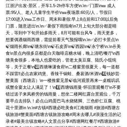
江浙沪出发-景区，开车1.5-2h停车方便\n.\n✅门票\n🎫 成人
票:95/人、老人儿童学生半价\n🎫夜场票:60元/人，节假日
17:00进入\n🎫工作日、周末和暑假:早上8点前和17:00以后免
门票，随意进出\n.\n✅暑假下雨指南\n7月上旬大部分都是晴
天，等到中下旬开始多雨天，8月可能有台风🌀，雨天更多，
想要偶遇烟雨西塘，需提前看天气预报哦\n.\n✅必打卡景点\n
🍃烟雨长廊\n🍃塘东街\n🍃石皮弄\n🍃西园\n🍃永宁桥\n.\n🍜美
食\n景点内很多店都是白天咖啡店糖水铺，晚上清吧/餐厅\n西
塘美食很多，本地人也爱吃的，管老太臭豆腐、陆氏小馄饨
等，关于正餐\n1️⃣西塘琳潇食府\n二楼窗景很夏天，每一道都
不踩雷‼️必点农家鸡煲、香辣干锅蛙、桑葚酒/米酒\n2️⃣钱妙芸·
蟹黄面（西塘店）\n一楼推窗见景🍃临河观景再来一桌糯叽叽
或蟹全宴太让人满足了！\n3️⃣西塘钱雨曼·怀旧景观餐厅\n不要
错过送子来凤桥旁的钱雨曼，想坐二楼网红露台景观位，千万
要早点去排队！必点山鸡蛋巴马水烧猪脚、三色虾仁豆腐、桃
花十里酒\n \n.\n
#古镇
#西塘必吃美食
#江南烟雨
#旅游
#西塘古
镇旅游
#蟹黄面
#西塘古镇旅游攻略
#周末去哪儿
#浪漫生活的记
录者
#最美古镇攻略
#人文景点分享
#西塘网红餐厅
#西塘旅游
#