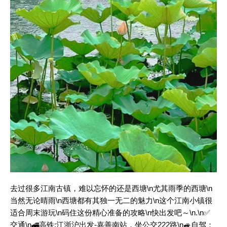
去过很多江南古镇，难以忘怀的还是西塘\n尤其雨季的西塘\n
当然无论晴雨\n西塘都有其独一无二的魅力\n这个江南小镇很
适合周末游玩\n码住这份精心准备的攻略\n快出发吧～\n.\n✅
交通\n🚄高铁:江浙沪出发-嘉善南站，坐公交222路\n🚙自驾：