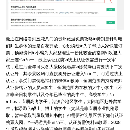
最近在网络看到五花八门的贵州旅游免票攻略\n特别是针对咱
们师生群体的更是百花齐放、众说纷纭\n为了帮助大家快速订
票，畅游贵州\n小编为大家整理这一份比较全的指南\n欢迎大
家三连~\n \n一、线上认证优势\n线上认证仅需进行一次审
核，通过后全年可买各大景区优惠票\n除梵净山需要线下二次
认证外，其余景区均可直接刷身份证进入\n \n二、可通过线上
认证，享受门票优惠福利的群体\n教师：全国范围内持有教师
从业资格证的人员\n学生：全国范围内在校的大中小学生（不
含非全日制学生以及今年已毕业的高中生、高校学生）\n
\nTips：应届高考学子，港澳台地区学生，大陆地区赴外留学
生，拟录取为硕士、博士的学生（尤其是非应届毕业刚刚录
取，暂未领取到录取通知书的）都需要咨询景区线下如何认证
购票入园。
#一码游贵州
\n \n三、认证所需资料\n教师：2008
年后取得教师从业资格证的教师需准备原件和电子版证书。