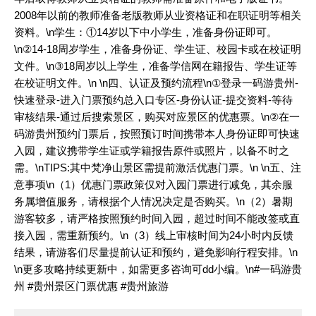
2008年以前的教师准备老版教师从业资格证和在职证明等相关
资料。\n学生：①14岁以下中小学生，准备身份证即可。
\n②14-18周岁学生，准备身份证、学生证、校园卡或在校证明
文件。\n③18周岁以上学生，准备学信网在籍报告、学生证等
在校证明文件。\n \n四、认证及预约流程\n①登录一码游贵州-
快速登录-进入门票预约总入口专区-身份认证-提交资料-等待
审核结果-通过后搜索景区，购买对应景区的优惠票。\n②在一
码游贵州预约门票后，按照预订时间携带本人身份证即可快速
入园，建议携带学生证或学籍报告原件或照片，以备不时之
需。\nTIPS:其中梵净山景区需提前激活优惠门票。\n \n五、注
意事项\n（1）优惠门票政策仅对入园门票进行减免，其余服
务属增值服务，请根据个人情况决定是否购买。\n（2）暑期
游客较多，请严格按照预约时间入园，超过时间不能改签或直
接入园，需重新预约。\n（3）线上审核时间为24小时内反馈
结果，请游客们尽量提前认证和预约，避免影响行程安排。\n
\n更多攻略持续更新中，如需更多咨询可dd小编。\n
#一码游贵
州
#贵州景区门票优惠
#贵州旅游