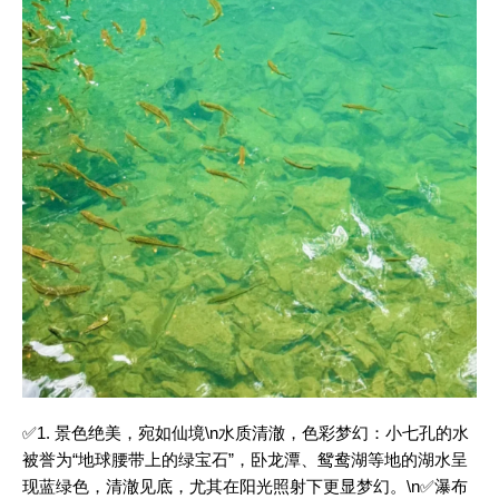
✅1. 景色绝美，宛如仙境\n水质清澈，色彩梦幻：小七孔的水
被誉为“地球腰带上的绿宝石”，卧龙潭、鸳鸯湖等地的湖水呈
现蓝绿色，清澈见底，尤其在阳光照射下更显梦幻。\n✅瀑布