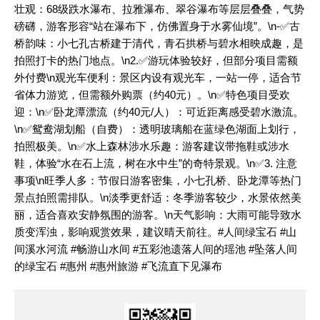
壮观：68级跌水瀑布、拉雅瀑布、翠谷瀑布等层层叠叠，气势
磅礴，游客形容“站在瀑布下，仿佛置身于水雾仙境”。\n-✅古
桥韵味：小七孔古桥建于清代，青石拱桥与碧水相映成趣，是
拍照打卡的热门地点。\n2.✅游玩体验较好，但部分项目需额
外付费\n观光车便利：景区内设有观光车，一站一停，适合节
省体力游览，但需额外购票（约40元）。\n✅特色项目受欢
迎：\n✅卧龙潭漂流（约40元/人）：可近距离感受碧水激流。
\n✅鸳鸯湖划船（自费）：透明玻璃船在蓝绿色湖面上划行，
拍照极美。\n✅水上森林涉水乐趣：游客建议带拖鞋或涉水
鞋，体验“水在石上流，树在水中生”的奇特景观。\n✅3. 注意
事项\n旺季人多：节假日游客密集，小七孔桥、卧龙潭等热门
景点拍照需排队。\n淡季更舒适：冬季游客较少，水景依然美
丽，适合喜欢安静氛围的游客。\n天气影响：大雨可能导致水
质变浑浊，影响观赏效果，建议晴天前往。
#人间绿宝石
#山
间溪水河流
#畅游山水间
#五彩池遗落人间的瑶池
#坠落人间
的绿宝石
#惠州
#惠州旅游
#飞流直下见瀑布