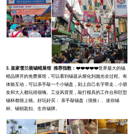
3. 皇家雪兰莪锡蜡展馆
推荐指数：❤️❤️❤️❤️❤️
世界最大的锡
蜡品牌开的免费展馆，可以看到锡器从熔化到抛光全过程。有
体验互动，可以亲手敲一个小锡盘，刻上自己名字带走，小朋
友和大人都玩得很嗨。工业风背景，敲打模具的工作台和巨型
锡杯都很上镜。好玩好买：
亲手敲锡盘（强推）、迷你锡
杯、锡钥匙扣、生肖锡牌。