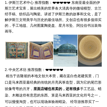
1. 伊斯兰艺术中心
推荐指数：❤️❤️❤️❤️❤️
东南亚最全面的伊
斯兰艺术宝库，展出精美的世界各大清真寺的微缩模型、古兰
经手稿、纺织品与陶瓷。讲述了伊斯兰教的故事和文化，是了
解伊斯兰文明美学与历史的最佳场所。文创店也有很多值得买
的，
手工地毯、几何图案陶瓷盘、星月吊坠、阿拉伯书法装饰
画等。
2. 中央艺术坊
推荐指数：❤️❤️❤️❤️❤️
相当于吉隆坡的本地文创大本营，
藏在蓝白色老建筑里，
门
口是
马来西亚最经典的传统的月亮风筝造型，因为它的尾巴形
状像弯弯的月牙，
里面店铺也有卖的，还有很多
手工艺品、蜡
染、木雕这些有意思的东西。算是马来西亚的文化符号之一，
可以慢慢淘货，也可以现场体验画蜡染。
经导游推荐买了一