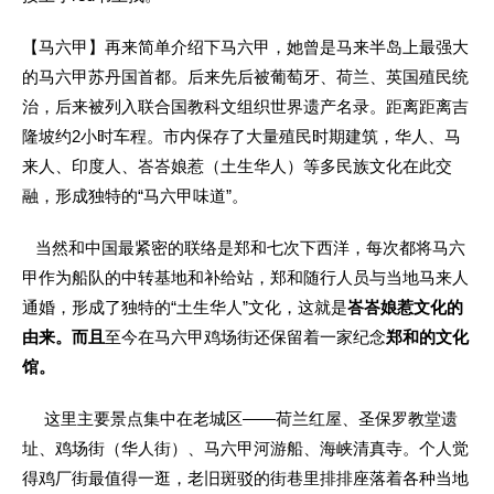
【马六甲】
再来简单介绍下马六甲，她曾是马来半岛上最强大
的马六甲苏丹国首都。后来先后被葡萄牙、荷兰、英国殖民统
治，后来被列入联合国教科文组织世界遗产名录。距离距离吉
隆坡约2小时车程。市内保存了大量殖民时期建筑，华人、马
来人、印度人、峇峇娘惹（土生华人）等多民族文化在此交
融，形成独特的“马六甲味道”。
当然和中国最紧密的联络是
郑和七次下西洋，每次都将马六
甲作为船队的中转基地和补给站，郑和随行人员与当地马来人
通婚，形成了独特的“土生华人”文化，这就是
峇峇娘惹文化的
由来。而且
至今在马六甲鸡场街还保留着一家纪念
郑和的文化
馆。
这里主要景点集中在老城区——荷兰红屋、圣保罗教堂遗
址、鸡场街（华人街）、马六甲河游船、海峡清真寺。个人觉
得鸡厂街最值得一逛，老旧斑驳的街巷里排排座落着各种当地