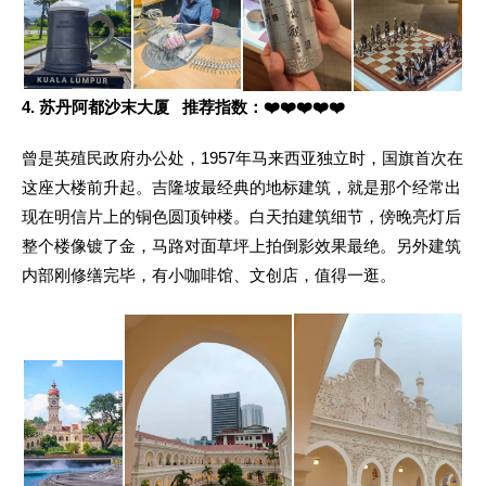
4. 苏丹阿都沙末大厦 推荐指数：❤️❤️❤️❤️❤️
曾是英殖民政府办公处，1957年马来西亚独立时，国旗首次在
这座大楼前升起。吉隆坡最经典的地标建筑，就是那个经常出
现在明信片上的铜色圆顶钟楼。白天拍建筑细节，傍晚亮灯后
整个楼像镀了金，马路对面草坪上拍倒影效果最绝。另外建筑
内部刚修缮完毕，有小咖啡馆、文创店，值得一逛。