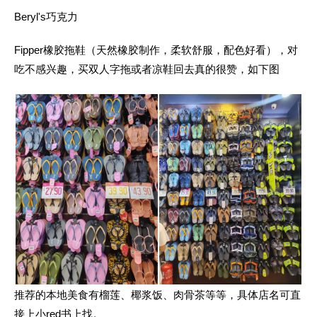
Beryl's巧克力
Fipper橡胶拖鞋（天然橡胶制作，柔软舒服，配色好看），对
吃不感兴趣，买双人字拖或者凉鞋回去真的很赞，如下图
推荐的本地美食有榴莲、椰
浆饭、肉骨茶
等等，具体店名可直
接上小red书上找。