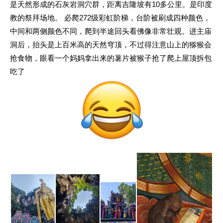
是天然形成的石灰岩洞穴群，距离吉隆坡有10多公里。是印度
教的祭拜场地。
必爬272级彩虹阶梯，台阶被刷成四种颜色，
中间和两侧颜色不同，爬到半途回头看佛像非常壮观。进主庙
洞后，抬头是上百米高的天然穹顶，不过得注意山上的猕猴会
抢食物，眼看一个妈妈拿出来的薯片被猴子抢了爬上屋顶拆包
吃了