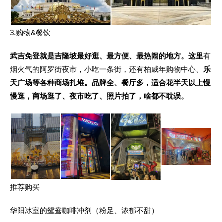
3.购物&餐饮
武吉免登就是吉隆坡
最好
逛、最方
便、最热闹的地方。这里
有
烟火气的阿罗街夜市，小吃一条街，还有柏威年购物中
心、
乐
天广场等各种商场扎堆。品牌全、餐厅多，适合花半天以上慢
慢逛，
商场逛了、夜市吃了、照片拍了，啥都不耽误。
推荐购买
华阳冰室的鸳鸯咖啡冲剂（粉足、浓郁不甜）