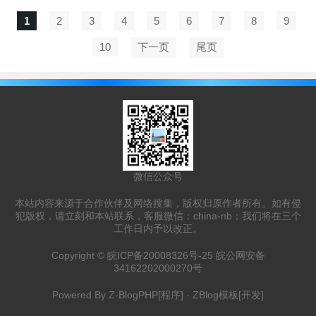
1
2
3
4
5
6
7
8
9
10
下一页
尾页
微信公众号
本站内容来源于合作伙伴及网络搜集，版权归原作者所有。如有侵
犯版权，请立刻和本站联系，客服微信：china-nb；我们将在三个
工作日内予以改正。
Copyright ©
皖ICP备20008326号-25
皖公网安备
34162202000270号
Powered By
Z-BlogPHP
[程序] ·
ZBlog模板
[开发]