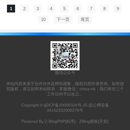
1
2
3
4
5
6
7
8
9
10
下一页
尾页
微信公众号
本站内容来源于合作伙伴及网络搜集，版权归原作者所有。如有侵
犯版权，请立刻和本站联系，客服微信：china-nb；我们将在三个
工作日内予以改正。
Copyright ©
皖ICP备20008326号-25
皖公网安备
34162202000270号
Powered By
Z-BlogPHP
[程序] ·
ZBlog模板
[开发]